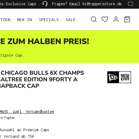
te Exclusive Caps
Fragen? Email hi@topperzstore.de
ÜTZEN
NEW IN
SPECIALS
SALE
TE ZUM HALBEN PREIS!
tigste Cap.
 CHICAGO BULLS 6X CHAMPS
ALTREE EDITION 9FORTY A
NAPBACK CAP
MwSt. zzgl. Versandkosten
erfügbar
Auswahl an Premium Caps
r Versand ab 75€