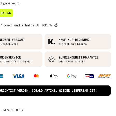
ckgaberecht
Produkt und erhalte 38 TOKENZ 💰
NLOSER VERSAND
KAUF AUF RECHNUNG
 Bestellwert
einfach mit Klarna
UNDENSERVICE
ZUFRIENDEHEITSGARANTIE
nd immer für dich da!
oder Geld zurück!
HRICHTIGT WERDEN, SOBALD ARTIKEL WIEDER LIEFERBAR IST!
R:
NES-NG-8787