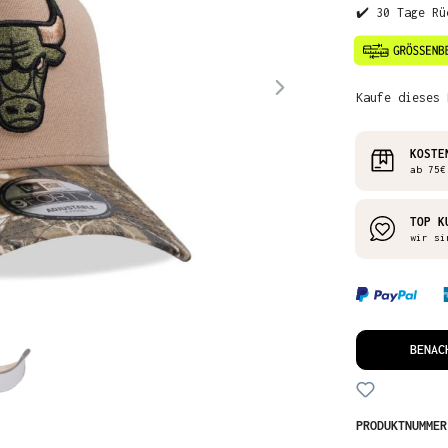
✔️ 30 Tage Rü
Kaufe dieses 
KOSTE
ab 75€
TOP K
wir si
BENAC
PRODUKTNUMME