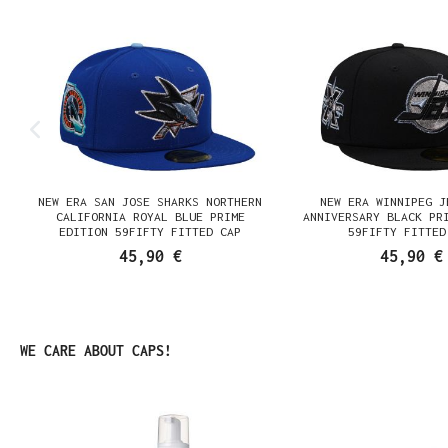
NEW ERA SAN JOSE SHARKS NORTHERN
NEW ERA WINNIPEG J
N
CALIFORNIA ROYAL BLUE PRIME
ANNIVERSARY BLACK PR
EDITION 59FIFTY FITTED CAP
59FIFTY FITTED
45,90 €
45,90 €
Produktgalerie überspringen
WE CARE ABOUT CAPS!