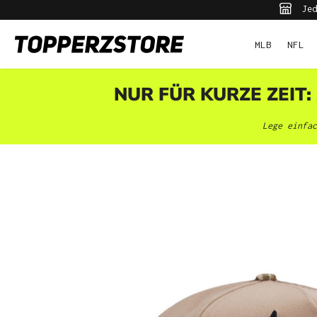
Jed
pringen
Zur Hauptnavigation springen
MLB
NFL
NUR FÜR KURZE ZEIT:
Lege einfac
Bildergalerie überspringen