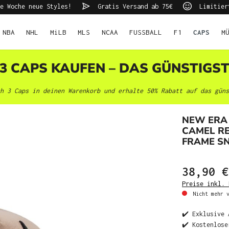
e Woche neue Styles!
Gratis Versand ab 75€
Limitier
NBA
NHL
MiLB
MLS
NCAA
FUSSBALL
F1
CAPS
M
 3 CAPS KAUFEN – DAS GÜNSTIGS
h 3 Caps in deinen Warenkorb und erhalte 50% Rabatt auf das güns
NEW ERA
CAMEL RE
FRAME S
38,90 €
Preise inkl. 
Nicht mehr v
✔️ Exklusive 
✔️ Kostenlose