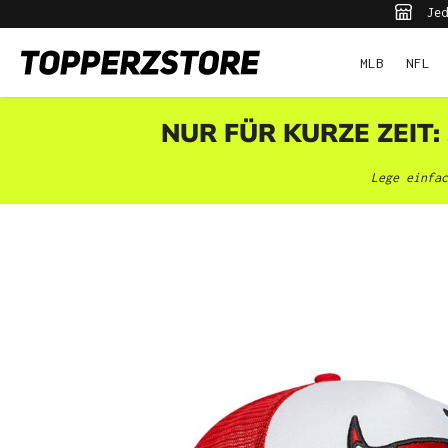
Jed
pringen
Zur Hauptnavigation springen
MLB
NFL
NUR FÜR KURZE ZEIT:
Lege einfac
Bildergalerie überspringen