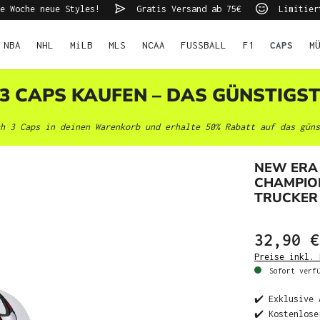
e Woche neue Styles!
Gratis Versand ab 75€
Limitier
NBA
NHL
MiLB
MLS
NCAA
FUSSBALL
F1
CAPS
M
 3 CAPS KAUFEN – DAS GÜNSTIGS
h 3 Caps in deinen Warenkorb und erhalte 50% Rabatt auf das güns
NEW ERA 
CHAMPION
TRUCKER
32,90 €
Preise inkl. 
Sofort verfü
✔️ Exklusive 
✔️ Kostenlose