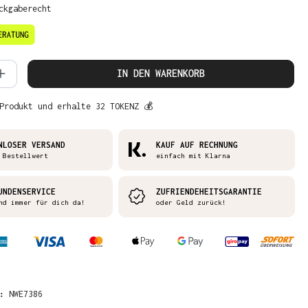
ckgaberecht
 Anzahl: Gib den gewünschten Wert ein 
IN DEN WARENKORB
Produkt und erhalte 32 TOKENZ 💰
NLOSER VERSAND
KAUF AUF RECHNUNG
 Bestellwert
einfach mit Klarna
UNDENSERVICE
ZUFRIENDEHEITSGARANTIE
nd immer für dich da!
oder Geld zurück!
R:
NWE7386