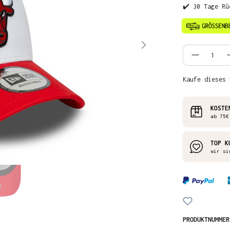
✔️ 30 Tage Rü
Produkt
Kaufe dieses 
KOSTE
ab 75€
TOP K
wir si
PRODUKTNUMME