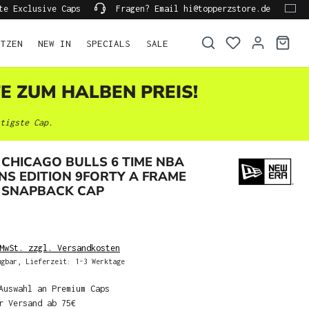
te Exclusive Caps
Fragen? Email hi@topperzstore.de
ÜTZEN
NEW IN
SPECIALS
SALE
TE ZUM HALBEN PREIS!
tigste Cap.
CHICAGO BULLS 6 TIME NBA
S EDITION 9FORTY A FRAME
 SNAPBACK CAP
MwSt. zzgl. Versandkosten
gbar, Lieferzeit: 1-3 Werktage
Auswahl an Premium Caps
r Versand ab 75€