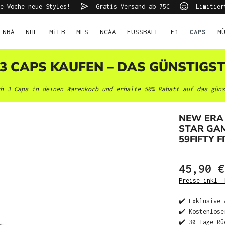
e Woche neue Styles!
Gratis Versand ab 75€
Limitier
NBA
NHL
MiLB
MLS
NCAA
FUSSBALL
F1
CAPS
M
 3 CAPS KAUFEN – DAS GÜNSTIGS
h 3 Caps in deinen Warenkorb und erhalte 50% Rabatt auf das güns
NEW ERA
STAR GAM
59FIFTY F
45,90 €
Preise inkl. 
✔️ Exklusive 
✔️ Kostenlose
✔️ 30 Tage Rü