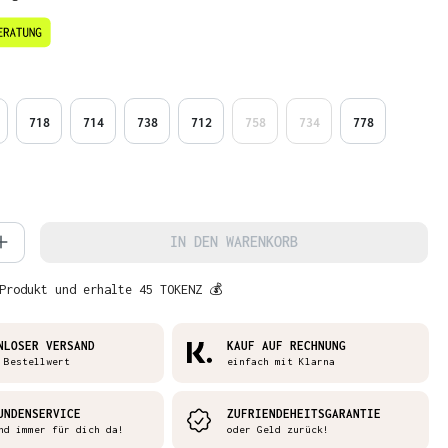
en
718
714
738
712
758
734
778
 Anzahl: Gib den gewünschten Wert ein 
IN DEN WARENKORB
Produkt und erhalte 45 TOKENZ 💰
NLOSER VERSAND
KAUF AUF RECHNUNG
 Bestellwert
einfach mit Klarna
UNDENSERVICE
ZUFRIENDEHEITSGARANTIE
nd immer für dich da!
oder Geld zurück!