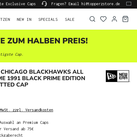
te Exclusive Caps
Fragen? Email hi@topperzstore.de
ÜTZEN
NEW IN
SPECIALS
SALE
TE ZUM HALBEN PREIS!
tigste Cap.
 CHICAGO BLACKHAWKS ALL
E 1991 BLACK PRIME EDITION
ITTED CAP
MwSt. zzgl. Versandkosten
Auswahl an Premium Caps
r Versand ab 75€
ckgaberecht