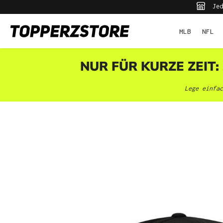
Jed
pringen
Zur Hauptnavigation springen
MLB
NFL
NUR FÜR KURZE ZEIT:
Lege einfac
Bildergalerie überspringen