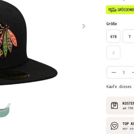
auswähl
Größe
678
7
8
Produkt
Kaufe dieses 
KOSTE
ab 75€
TOP K
wir si