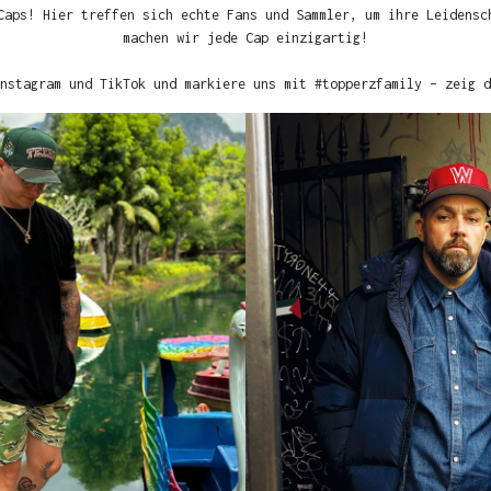
Caps! Hier treffen sich echte Fans und Sammler, um ihre Leidensc
machen wir jede Cap einzigartig!
nstagram und TikTok und markiere uns mit #topperzfamily – zeig d