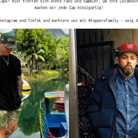
Caps! Hier treffen sich echte Fans und Sammler, um ihre Leidensc
machen wir jede Cap einzigartig!
nstagram und TikTok und markiere uns mit #topperzfamily – zeig d