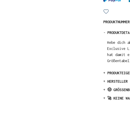
PRODUKTNUMME
-
PRODUKTDETA
Hebe dich a
Exclusive L
hat damit e
Größentabel
+
PRODUKTEIGE
+
HERSTELLER
+
🤠 GRÖSSENB
+
🚀 KEINE WA