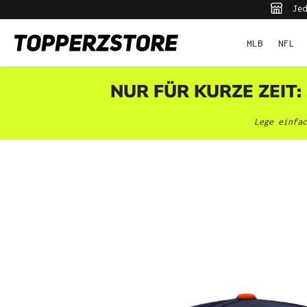
Jed
pringen
Zur Hauptnavigation springen
MLB
NFL
NUR FÜR KURZE ZEIT:
Lege einfac
Bildergalerie überspringen