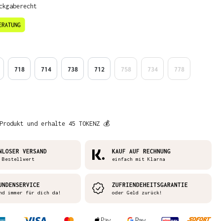
ckgaberecht
en
718
714
738
712
758
734
778
Produkt und erhalte 45 TOKENZ 💰
NLOSER VERSAND
KAUF AUF RECHNUNG
 Bestellwert
einfach mit Klarna
UNDENSERVICE
ZUFRIENDEHEITSGARANTIE
nd immer für dich da!
oder Geld zurück!