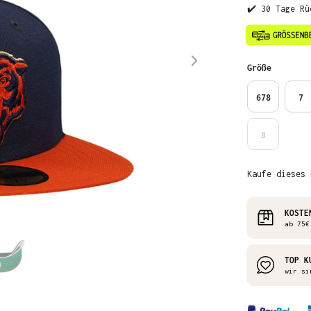
✔️ 30 Tage Rü
auswähl
Größe
678
7
8
Kaufe dieses 
KOSTE
ab 75€
TOP K
wir si