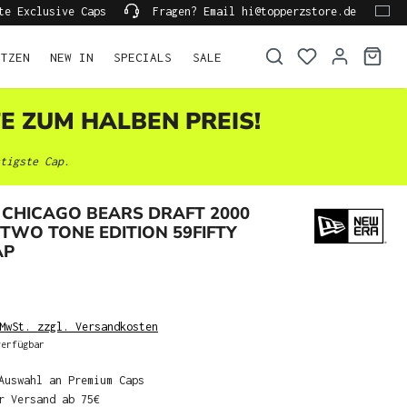
te Exclusive Caps
Fragen? Email hi@topperzstore.de
ÜTZEN
NEW IN
SPECIALS
SALE
TE ZUM HALBEN PREIS!
tigste Cap.
CHICAGO BEARS DRAFT 2000
TWO TONE EDITION 59FIFTY
AP
MwSt. zzgl. Versandkosten
erfügbar
Auswahl an Premium Caps
r Versand ab 75€