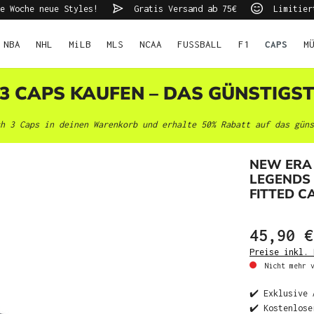
e Woche neue Styles!
Gratis Versand ab 75€
Limitier
NBA
NHL
MiLB
MLS
NCAA
FUSSBALL
F1
CAPS
M
 3 CAPS KAUFEN – DAS GÜNSTIGS
h 3 Caps in deinen Warenkorb und erhalte 50% Rabatt auf das güns
NEW ERA 
LEGENDS 
FITTED C
45,90 €
Preise inkl. 
Nicht mehr v
✔️ Exklusive 
✔️ Kostenlose