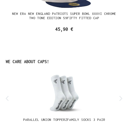
NEW ERA NEW ENGLAND PATRIOTS SUPER BOWL XXXVI CHROME
TWO TONE EDITION 59FIFTY FITTED CAP
45,90 €
Produktgalerie überspringen
WE CARE ABOUT CAPS!
PARALLEL UNION TOPPERZFAMILY SOCKS 3 PAIR