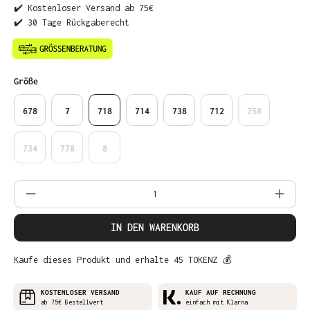
✔️ Kostenloser Versand ab 75€
✔️ 30 Tage Rückgaberecht
auswählen
Größe
678
7
718
714
738
712
758
734
778
8
Produkt Anzahl: Gib den gewünschten Wer
IN DEN WARENKORB
Kaufe dieses Produkt und erhalte 45 TOKENZ 💰
KOSTENLOSER VERSAND
KAUF AUF RECHNUNG
ab 75€ Bestellwert
einfach mit Klarna