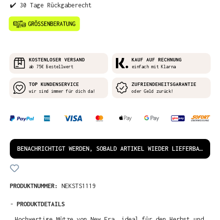
✔️ 30 Tage Rückgaberecht
KOSTENLOSER VERSAND
KAUF AUF RECHNUNG
ab 75€ Bestellwert
einfach mit Klarna
TOP KUNDENSERVICE
ZUFRIENDEHEITSGARANTIE
wir sind immer für dich da!
oder Geld zurück!
BENACHRICHTIGT WERDEN, SOBALD ARTIKEL WIEDER LIEFERBAR IST!
PRODUKTNUMMER:
NEKSTS1119
-
PRODUKTDETAILS
Hochwertige Mütze von New Era, ideal für den Herbst und