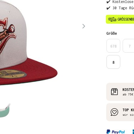
✔️ Kostenlose
✔️ 30 Tage Rü
auswähl
Größe
678
7
8
KOSTE
ab 75€
TOP K
wir si