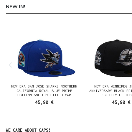
NEW IN!
Produktgalerie überspringen
NEW ERA SAN JOSE SHARKS NORTHERN
NEW ERA WINNIPEG J
N
CALIFORNIA ROYAL BLUE PRIME
ANNIVERSARY BLACK PR
EDITION 59FIFTY FITTED CAP
59FIFTY FITTED
45,90 €
45,90 €
Produktgalerie überspringen
WE CARE ABOUT CAPS!