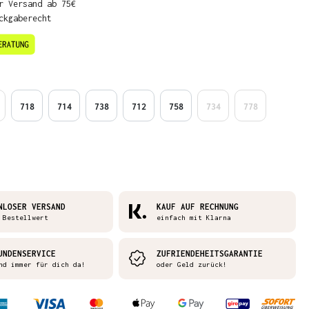
r Versand ab 75€
ckgaberecht
en
718
714
738
712
758
734
778
NLOSER VERSAND
KAUF AUF RECHNUNG
 Bestellwert
einfach mit Klarna
UNDENSERVICE
ZUFRIENDEHEITSGARANTIE
nd immer für dich da!
oder Geld zurück!