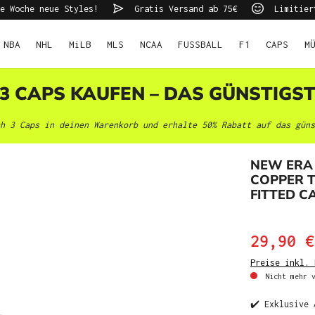
e Woche neue Styles!
Gratis Versand ab 75€
Limitier
NBA
NHL
MiLB
MLS
NCAA
FUSSBALL
F1
CAPS
M
 3 CAPS KAUFEN – DAS GÜNSTIGS
h 3 Caps in deinen Warenkorb und erhalte 50% Rabatt auf das güns
NEW ERA
COPPER T
FITTED C
29,90 €
Preise inkl. 
Nicht mehr v
✔️ Exklusive 