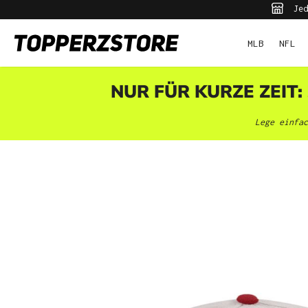
Jed
pringen
Zur Hauptnavigation springen
MLB
NFL
NUR FÜR KURZE ZEIT:
Lege einfac
Bildergalerie überspringen