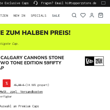
te Exclusive Caps
Fragen? Email hi@topperzstore.de
ÜTZEN
NEW IN
SPECIALS
SALE
TE ZUM HALBEN PREIS!
tigste Cap.
 CALGARY CANNONS STONE
WO TONE EDITION 59FIFTY
AP
%
45,90 €
(34.86% gespart)
MwSt. zzgl. Versandkosten
erfügbar
Auswahl an Premium Caps