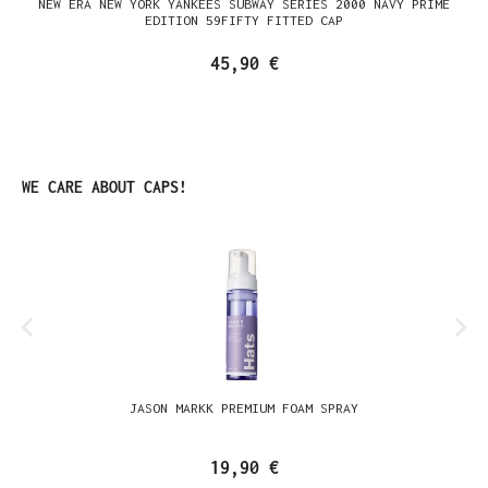
NEW ERA NEW YORK YANKEES SUBWAY SERIES 2000 NAVY PRIME
EDITION 59FIFTY FITTED CAP
45,90 €
Produktgalerie überspringen
WE CARE ABOUT CAPS!
JASON MARKK PREMIUM FOAM SPRAY
19,90 €