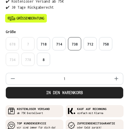
✔️ Kostenloser Versand ab 75€
✔️ 30 Tage Rückgaberecht
auswählen
Größe
678
7
718
714
738
712
758
734
778
8
Produkt Anzahl: Gib den gewünschten Wer
IN DEN WARENKORB
KOSTENLOSER VERSAND
KAUF AUF RECHNUNG
ab 75€ Bestellwert
einfach mit Klarna
TOP KUNDENSERVICE
ZUFRIENDEHEITSGARANTIE
wir sind immer für dich da!
oder Geld zurück!