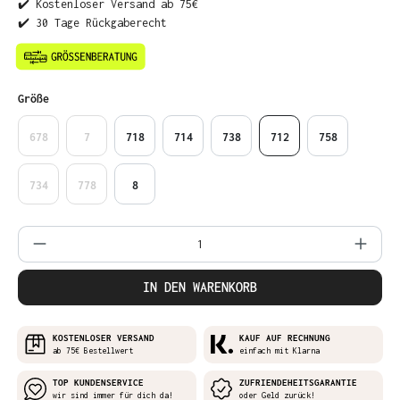
✔️ Kostenloser Versand ab 75€
✔️ 30 Tage Rückgaberecht
auswählen
Größe
678
7
718
714
738
712
758
734
778
8
Produkt Anzahl: Gib den gewünschten Wer
IN DEN WARENKORB
KOSTENLOSER VERSAND
KAUF AUF RECHNUNG
ab 75€ Bestellwert
einfach mit Klarna
TOP KUNDENSERVICE
ZUFRIENDEHEITSGARANTIE
wir sind immer für dich da!
oder Geld zurück!