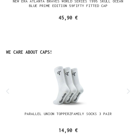
NEW ERA ATLANTA BRAVES WORLD SERIES 1995 SKULL OCEAN
BLUE PRIME EDITION 59FIFTY FITTED CAP
45,90 €
Produktgalerie überspringen
WE CARE ABOUT CAPS!
PARALLEL UNION TOPPERZFAMILY SOCKS 3 PAIR
14,90 €