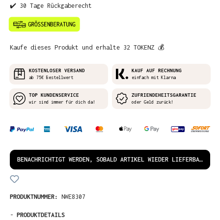
✔️ 30 Tage Rückgaberecht
Kaufe dieses Produkt und erhalte 32 TOKENZ 💰
KOSTENLOSER VERSAND
KAUF AUF RECHNUNG
ab 75€ Bestellwert
einfach mit Klarna
TOP KUNDENSERVICE
ZUFRIENDEHEITSGARANTIE
wir sind immer für dich da!
oder Geld zurück!
BENACHRICHTIGT WERDEN, SOBALD ARTIKEL WIEDER LIEFERBAR IST!
PRODUKTNUMMER:
NWE8307
-
PRODUKTDETAILS