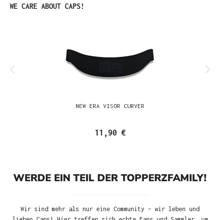
Produktgalerie überspringen
WE CARE ABOUT CAPS!
NEW ERA VISOR CURVER
11,90 €
WERDE EIN TEIL DER TOPPERZFAMILY!
Wir sind mehr als nur eine Community – wir leben und
lieben Caps! Hier treffen sich echte Fans und Sammler, um