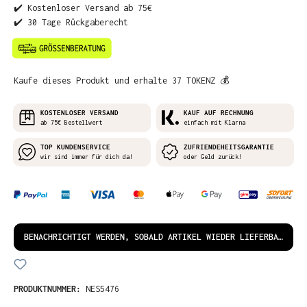
✔️ Kostenloser Versand ab 75€
✔️ 30 Tage Rückgaberecht
Kaufe dieses Produkt und erhalte 37 TOKENZ 💰
KOSTENLOSER VERSAND
KAUF AUF RECHNUNG
ab 75€ Bestellwert
einfach mit Klarna
TOP KUNDENSERVICE
ZUFRIENDEHEITSGARANTIE
wir sind immer für dich da!
oder Geld zurück!
BENACHRICHTIGT WERDEN, SOBALD ARTIKEL WIEDER LIEFERBAR IST!
PRODUKTNUMMER:
NES5476