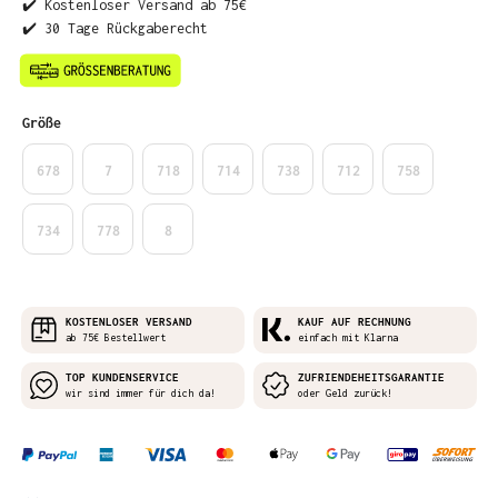
✔️ Kostenloser Versand ab 75€
✔️ 30 Tage Rückgaberecht
auswählen
Größe
678
7
718
714
738
712
758
734
778
8
KOSTENLOSER VERSAND
KAUF AUF RECHNUNG
ab 75€ Bestellwert
einfach mit Klarna
TOP KUNDENSERVICE
ZUFRIENDEHEITSGARANTIE
wir sind immer für dich da!
oder Geld zurück!