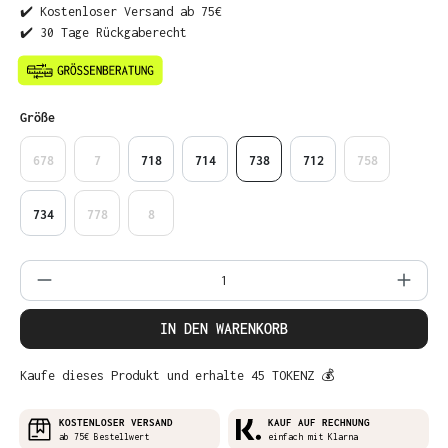
✔️ Kostenloser Versand ab 75€
✔️ 30 Tage Rückgaberecht
auswählen
Größe
678
7
718
714
738
712
758
734
778
8
Produkt Anzahl: Gib den gewünschten Wer
IN DEN WARENKORB
Kaufe dieses Produkt und erhalte 45 TOKENZ 💰
KOSTENLOSER VERSAND
KAUF AUF RECHNUNG
ab 75€ Bestellwert
einfach mit Klarna