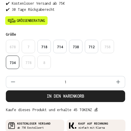
✔️ Kostenloser Versand ab 75€
✔️ 30 Tage Rückgaberecht
auswählen
Größe
678
7
718
714
738
712
758
734
778
8
Produkt Anzahl: Gib den gewünschten Wer
IN DEN WARENKORB
Kaufe dieses Produkt und erhalte 45 TOKENZ 💰
KOSTENLOSER VERSAND
KAUF AUF RECHNUNG
ab 75€ Bestellwert
einfach mit Klarna