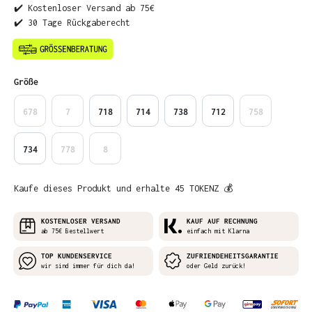
✔️ Kostenloser Versand ab 75€
✔️ 30 Tage Rückgaberecht
auswählen
Größe
678
7
718
714
738
712
758
734
778
8
Kaufe dieses Produkt und erhalte 45 TOKENZ 💰
KOSTENLOSER VERSAND
KAUF AUF RECHNUNG
ab 75€ Bestellwert
einfach mit Klarna
TOP KUNDENSERVICE
ZUFRIENDEHEITSGARANTIE
wir sind immer für dich da!
oder Geld zurück!