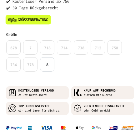
✔️ Kostenloser Versand ab 75€
✔️ 30 Tage Rückgaberecht
auswählen
Größe
678
7
718
714
738
712
758
734
778
8
KOSTENLOSER VERSAND
KAUF AUF RECHNUNG
ab 75€ Bestellwert
einfach mit Klarna
TOP KUNDENSERVICE
ZUFRIENDEHEITSGARANTIE
wir sind immer für dich da!
oder Geld zurück!