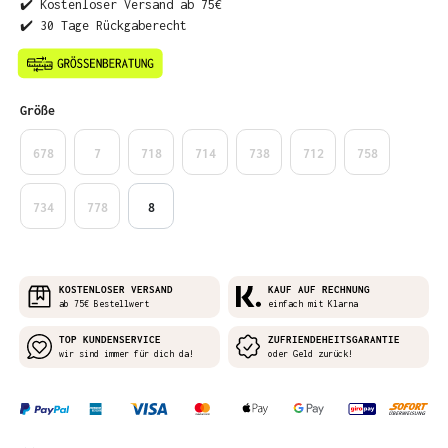
✔️ Kostenloser Versand ab 75€
✔️ 30 Tage Rückgaberecht
auswählen
Größe
678
7
718
714
738
712
758
734
778
8
KOSTENLOSER VERSAND
KAUF AUF RECHNUNG
ab 75€ Bestellwert
einfach mit Klarna
TOP KUNDENSERVICE
ZUFRIENDEHEITSGARANTIE
wir sind immer für dich da!
oder Geld zurück!