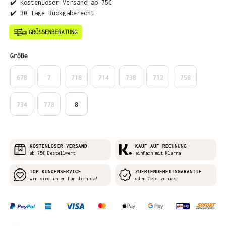
✔️ Kostenloser Versand ab 75€
✔️ 30 Tage Rückgaberecht
auswählen
Größe
678
7
718
714
738
712
758
734
778
8
KOSTENLOSER VERSAND
KAUF AUF RECHNUNG
ab 75€ Bestellwert
einfach mit Klarna
TOP KUNDENSERVICE
ZUFRIENDEHEITSGARANTIE
wir sind immer für dich da!
oder Geld zurück!