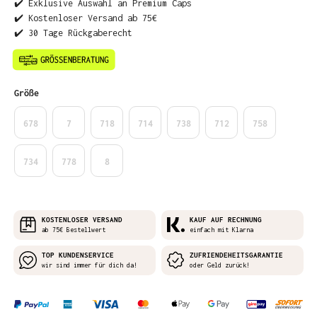
✔️ Exklusive Auswahl an Premium Caps
✔️ Kostenloser Versand ab 75€
✔️ 30 Tage Rückgaberecht
auswählen
Größe
678
7
718
714
738
712
758
734
778
8
KOSTENLOSER VERSAND
KAUF AUF RECHNUNG
ab 75€ Bestellwert
einfach mit Klarna
TOP KUNDENSERVICE
ZUFRIENDEHEITSGARANTIE
wir sind immer für dich da!
oder Geld zurück!