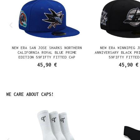
NEW ERA SAN JOSE SHARKS NORTHERN
NEW ERA WINNIPEG J
N
CALIFORNIA ROYAL BLUE PRIME
ANNIVERSARY BLACK PR
EDITION 59FIFTY FITTED CAP
59FIFTY FITTED
45,90 €
45,90 €
Produktgalerie überspringen
WE CARE ABOUT CAPS!