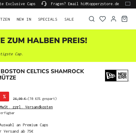
te Exclusive Caps
Fragen? Email hi@topperzstore.de
ÜTZEN
NEW IN
SPECIALS
SALE
TE ZUM HALBEN PREIS!
tigste Cap.
 BOSTON CELTICS SHAMROCK
MÜTZE
%
26,90 €
(70.63% gespart)
MwSt. zzgl. Versandkosten
erfügbar
Auswahl an Premium Caps
r Versand ab 75€