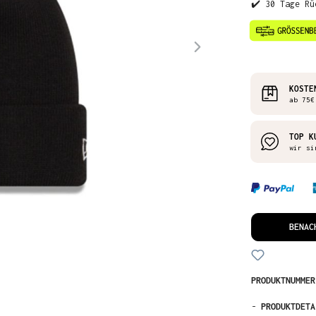
✔️ 30 Tage Rü
KOSTE
ab 75€
TOP K
wir si
BENAC
PRODUKTNUMME
-
PRODUKTDETA