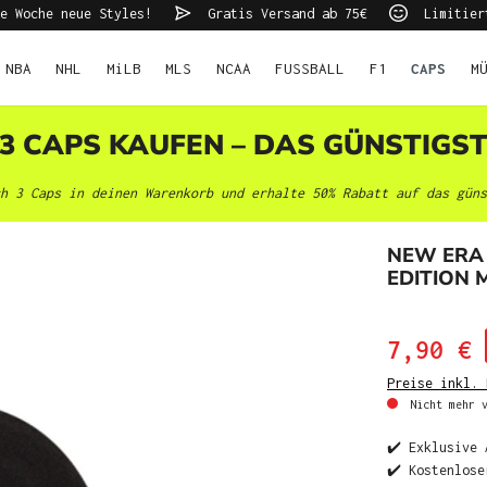
e Woche neue Styles!
Gratis Versand ab 75€
Limitier
NBA
NHL
MiLB
MLS
NCAA
FUSSBALL
F1
CAPS
M
 3 CAPS KAUFEN – DAS GÜNSTIGS
h 3 Caps in deinen Warenkorb und erhalte 50% Rabatt auf das güns
NEW ERA
EDITION 
7,90 €
Preise inkl. 
Nicht mehr v
✔️ Exklusive 
✔️ Kostenlose