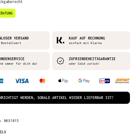
ckgaberecht
NLOSER VERSAND
KAUF AUF RECHNUNG
 Bestellwert
einfach mit Klarna
UNDENSERVICE
ZUFRIENDEHEITSGARANTIE
nd immer für dich da!
oder Geld zurück!
HRICHTIGT WERDEN, SOBALD ARTIKEL WIEDER LIEFERBAR IST!
R:
NKX1015
ILS