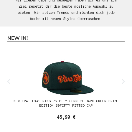
Wir lieben Caps und deswegen haben wir es uns zum
Ziel gesetzt dir die beste mögliche Auswahl zu
bieten. Wir setzen Trends und möchten dich jede
Woche mit neuen Styles überraschen.
NEW IN!
Produktgalerie überspringen
NEW ERA TEXAS RANGERS CITY CONNECT DARK GREEN PRIME
EDITION 59FIFTY FITTED CAP
45,90 €