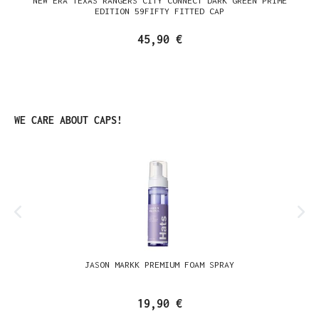
NEW ERA TEXAS RANGERS CITY CONNECT DARK GREEN PRIME
EDITION 59FIFTY FITTED CAP
45,90 €
Produktgalerie überspringen
WE CARE ABOUT CAPS!
JASON MARKK PREMIUM FOAM SPRAY
19,90 €