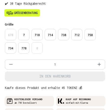
✔️ 30 Tage Rückgaberecht
auswählen
Größe
678
7
718
714
738
712
758
734
778
8
Produkt Anzahl: Gib den gewünschten Wer
IN DEN WARENKORB
Kaufe dieses Produkt und erhalte 45 TOKENZ 💰
KOSTENLOSER VERSAND
KAUF AUF RECHNUNG
ab 75€ Bestellwert
einfach mit Klarna