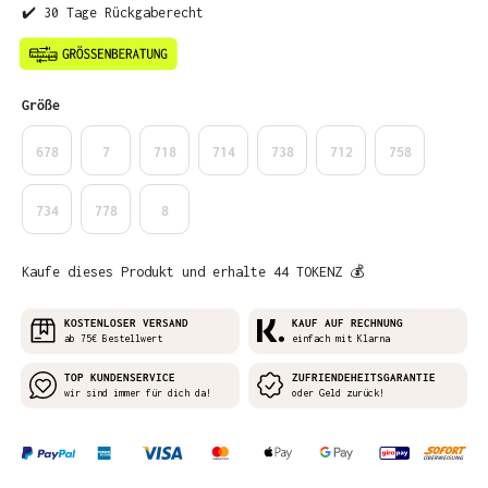
✔️ 30 Tage Rückgaberecht
auswählen
Größe
678
7
718
714
738
712
758
734
778
8
Kaufe dieses Produkt und erhalte 44 TOKENZ 💰
KOSTENLOSER VERSAND
KAUF AUF RECHNUNG
ab 75€ Bestellwert
einfach mit Klarna
TOP KUNDENSERVICE
ZUFRIENDEHEITSGARANTIE
wir sind immer für dich da!
oder Geld zurück!