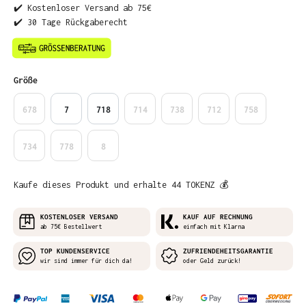
✔️ Kostenloser Versand ab 75€
✔️ 30 Tage Rückgaberecht
auswählen
Größe
678
7
718
714
738
712
758
734
778
8
Kaufe dieses Produkt und erhalte 44 TOKENZ 💰
KOSTENLOSER VERSAND
KAUF AUF RECHNUNG
ab 75€ Bestellwert
einfach mit Klarna
TOP KUNDENSERVICE
ZUFRIENDEHEITSGARANTIE
wir sind immer für dich da!
oder Geld zurück!