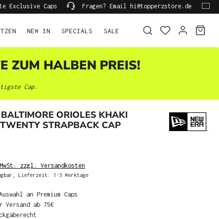
te Exclusive Caps
Fragen? Email hi@topperzstore.de
ÜTZEN
NEW IN
SPECIALS
SALE
TE ZUM HALBEN PREIS!
tigste Cap.
BALTIMORE ORIOLES KHAKI
 9TWENTY STRAPBACK CAP
MwSt. zzgl. Versandkosten
gbar, Lieferzeit: 1-3 Werktage
Auswahl an Premium Caps
r Versand ab 75€
ckgaberecht