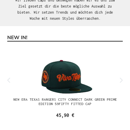
Wir lieben Caps und deswegen haben wir es uns zum
Ziel gesetzt dir die beste mögliche Auswahl zu
bieten. Wir setzen Trends und möchten dich jede
Woche mit neuen Styles überraschen.
NEW IN!
Produktgalerie überspringen
NEW ERA TEXAS RANGERS CITY CONNECT DARK GREEN PRIME
EDITION 59FIFTY FITTED CAP
45,90 €