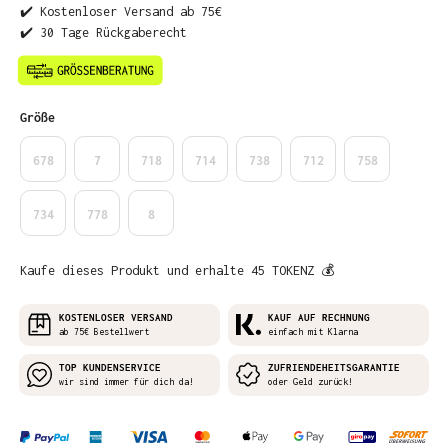
✔️ Kostenloser Versand ab 75€
✔️ 30 Tage Rückgaberecht
auswählen
Größe
678
7
718
714
738
712
758
734
778
8
Kaufe dieses Produkt und erhalte 45 TOKENZ 💰
KOSTENLOSER VERSAND
KAUF AUF RECHNUNG
ab 75€ Bestellwert
einfach mit Klarna
TOP KUNDENSERVICE
ZUFRIENDEHEITSGARANTIE
wir sind immer für dich da!
oder Geld zurück!