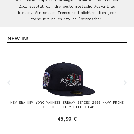
Wir lieben Caps und deswegen haben wir es uns zum
Ziel gesetzt dir die beste mögliche Auswahl zu
bieten. Wir setzen Trends und möchten dich jede
Woche mit neuen Styles überraschen.
NEW IN!
Produktgalerie überspringen
NEW ERA NEW YORK YANKEES SUBWAY SERIES 2000 NAVY PRIME
EDITION 59FIFTY FITTED CAP
45,90 €