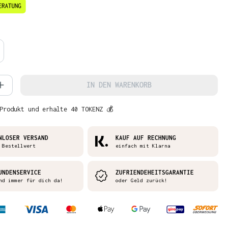
en
 Anzahl: Gib den gewünschten Wert ein 
IN DEN WARENKORB
Produkt und erhalte 40 TOKENZ 💰
NLOSER VERSAND
KAUF AUF RECHNUNG
 Bestellwert
einfach mit Klarna
UNDENSERVICE
ZUFRIENDEHEITSGARANTIE
nd immer für dich da!
oder Geld zurück!