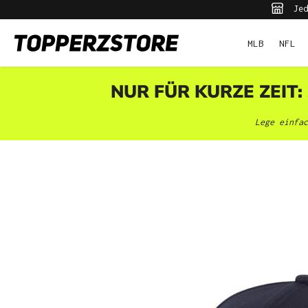
Jed
pringen
Zur Hauptnavigation springen
MLB
NFL
NUR FÜR KURZE ZEIT:
Lege einfac
Bildergalerie überspringen