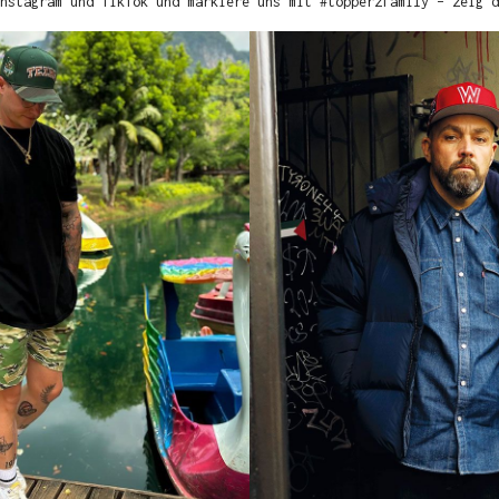
nstagram und TikTok und markiere uns mit #topperzfamily – zeig d