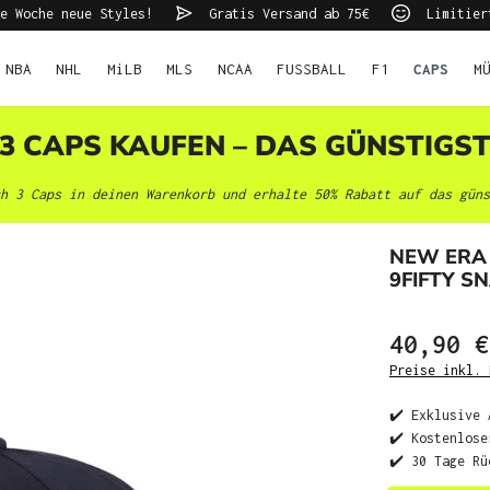
e Woche neue Styles!
Gratis Versand ab 75€
Limitier
NBA
NHL
MiLB
MLS
NCAA
FUSSBALL
F1
CAPS
M
 3 CAPS KAUFEN – DAS GÜNSTIGS
h 3 Caps in deinen Warenkorb und erhalte 50% Rabatt auf das güns
NEW ERA
9FIFTY S
40,90 €
Preise inkl. 
✔️ Exklusive 
✔️ Kostenlose
✔️ 30 Tage Rü