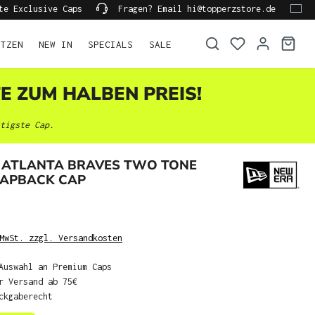
te Exclusive Caps
Fragen? Email hi@topperzstore.de
ÜTZEN
NEW IN
SPECIALS
SALE
TE ZUM HALBEN PREIS!
tigste Cap.
 ATLANTA BRAVES TWO TONE
NAPBACK CAP
MwSt. zzgl. Versandkosten
Auswahl an Premium Caps
r Versand ab 75€
ckgaberecht