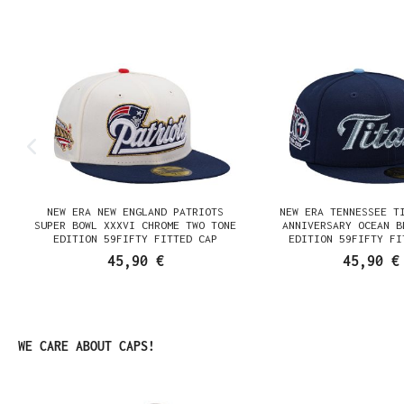
Produktgalerie überspringen
NEW ERA NEW ENGLAND PATRIOTS
NEW ERA TENNESSEE T
N
SUPER BOWL XXXVI CHROME TWO TONE
ANNIVERSARY OCEAN B
EDITION 59FIFTY FITTED CAP
EDITION 59FIFTY FI
45,90 €
45,90 €
Produktgalerie überspringen
WE CARE ABOUT CAPS!