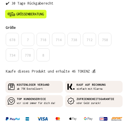
✔️ 30 Tage Rückgaberecht
auswählen
Größe
678
7
718
714
738
712
758
734
778
8
Kaufe dieses Produkt und erhalte 46 TOKENZ 💰
KOSTENLOSER VERSAND
KAUF AUF RECHNUNG
ab 75€ Bestellwert
einfach mit Klarna
TOP KUNDENSERVICE
ZUFRIENDEHEITSGARANTIE
wir sind immer für dich da!
oder Geld zurück!