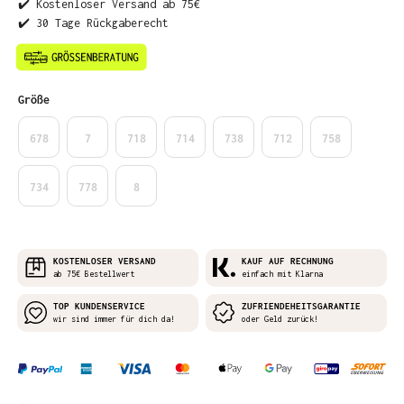
✔️ Kostenloser Versand ab 75€
✔️ 30 Tage Rückgaberecht
auswählen
Größe
678
7
718
714
738
712
758
734
778
8
KOSTENLOSER VERSAND
KAUF AUF RECHNUNG
ab 75€ Bestellwert
einfach mit Klarna
TOP KUNDENSERVICE
ZUFRIENDEHEITSGARANTIE
wir sind immer für dich da!
oder Geld zurück!