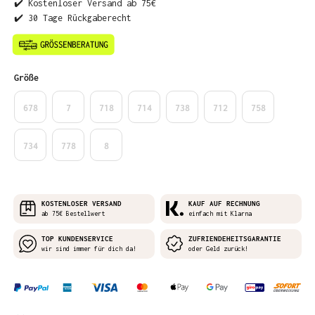
✔️ Kostenloser Versand ab 75€
✔️ 30 Tage Rückgaberecht
auswählen
Größe
678
7
718
714
738
712
758
734
778
8
KOSTENLOSER VERSAND
KAUF AUF RECHNUNG
ab 75€ Bestellwert
einfach mit Klarna
TOP KUNDENSERVICE
ZUFRIENDEHEITSGARANTIE
wir sind immer für dich da!
oder Geld zurück!