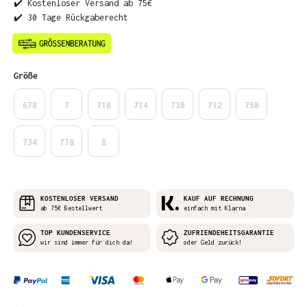
✔️ Kostenloser Versand ab 75€
✔️ 30 Tage Rückgaberecht
auswählen
Größe
678
7
718
714
738
712
758
734
778
8
KOSTENLOSER VERSAND
KAUF AUF RECHNUNG
ab 75€ Bestellwert
einfach mit Klarna
TOP KUNDENSERVICE
ZUFRIENDEHEITSGARANTIE
wir sind immer für dich da!
oder Geld zurück!