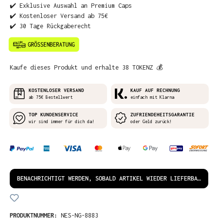
✔️ Exklusive Auswahl an Premium Caps
✔️ Kostenloser Versand ab 75€
✔️ 30 Tage Rückgaberecht
Kaufe dieses Produkt und erhalte 38 TOKENZ 💰
KOSTENLOSER VERSAND
KAUF AUF RECHNUNG
ab 75€ Bestellwert
einfach mit Klarna
TOP KUNDENSERVICE
ZUFRIENDEHEITSGARANTIE
wir sind immer für dich da!
oder Geld zurück!
BENACHRICHTIGT WERDEN, SOBALD ARTIKEL WIEDER LIEFERBAR IST!
PRODUKTNUMMER:
NES-NG-8883