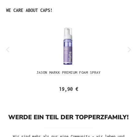
Produktgalerie überspringen
WE CARE ABOUT CAPS!
JASON MARKK PREMIUM FOAM SPRAY
19,90 €
WERDE EIN TEIL DER TOPPERZFAMILY!
Wir sind mehr als nur eine Community – wir leben und