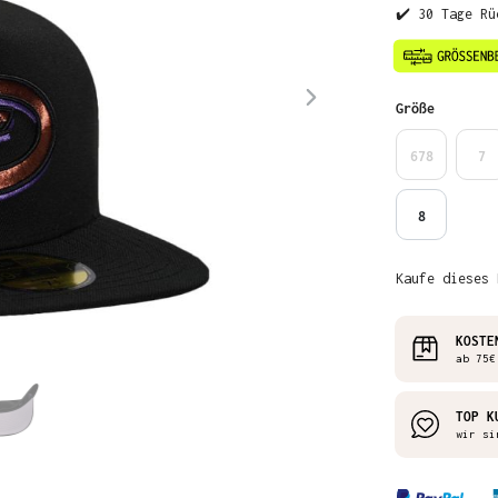
✔️ 30 Tage Rü
auswähl
Größe
678
7
8
Kaufe dieses 
KOSTE
ab 75€
TOP K
wir si