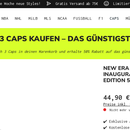
e Woche neue Styles!
Gratis Versand ab 75€
Limitier
NBA
NHL
MiLB
MLS
NCAA
FUSSBALL
F1
CAPS
M
 3 CAPS KAUFEN – DAS GÜNSTIGS
h 3 Caps in deinen Warenkorb und erhalte 50% Rabatt auf das güns
NEW ERA
INAUGURA
EDITION 
44,90 €
Preise inkl. 
Nicht mehr v
✔️ Exklusive 
✔️ Kostenlose