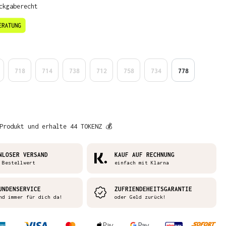
ckgaberecht
en
718
714
738
712
758
734
778
Produkt und erhalte 44 TOKENZ 💰
NLOSER VERSAND
KAUF AUF RECHNUNG
 Bestellwert
einfach mit Klarna
UNDENSERVICE
ZUFRIENDEHEITSGARANTIE
nd immer für dich da!
oder Geld zurück!