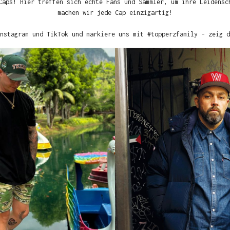
Caps! Hier treffen sich echte Fans und Sammler, um ihre Leidensc
machen wir jede Cap einzigartig!
nstagram und TikTok und markiere uns mit #topperzfamily – zeig d