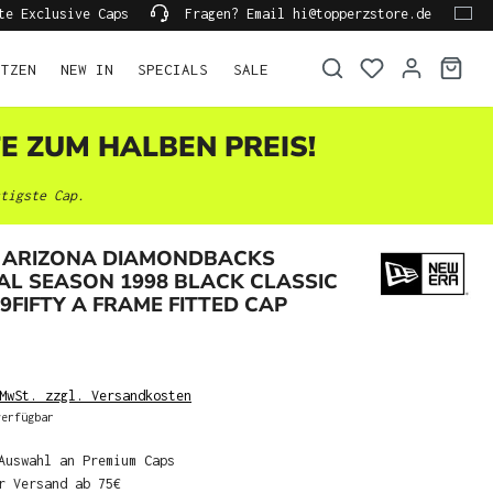
te Exclusive Caps
Fragen? Email hi@topperzstore.de
ÜTZEN
NEW IN
SPECIALS
SALE
TE ZUM HALBEN PREIS!
tigste Cap.
 ARIZONA DIAMONDBACKS
L SEASON 1998 BLACK CLASSIC
59FIFTY A FRAME FITTED CAP
MwSt. zzgl. Versandkosten
erfügbar
Auswahl an Premium Caps
r Versand ab 75€