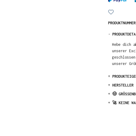
PRODUKTNUMME
-
PRODUKTDETA
Hebe dich a
unserer Exc
geschlossen
unserer Grö
+
PRODUKTEIGE
+
HERSTELLER
+
🤠 GRÖSSENB
+
🚀 KEINE WA