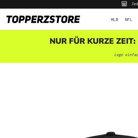
Jed
pringen
Zur Hauptnavigation springen
MLB
NFL
NUR FÜR KURZE ZEIT:
Lege einfac
Bildergalerie überspringen