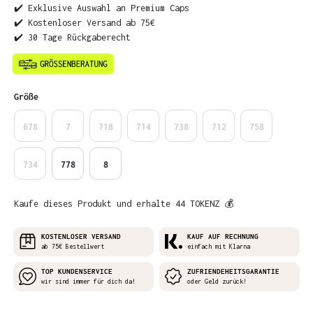
✔️ Exklusive Auswahl an Premium Caps
✔️ Kostenloser Versand ab 75€
✔️ 30 Tage Rückgaberecht
auswählen
Größe
678
7
718
714
738
712
758
734
778
8
Kaufe dieses Produkt und erhalte 44 TOKENZ 💰
KOSTENLOSER VERSAND
KAUF AUF RECHNUNG
ab 75€ Bestellwert
einfach mit Klarna
TOP KUNDENSERVICE
ZUFRIENDEHEITSGARANTIE
wir sind immer für dich da!
oder Geld zurück!