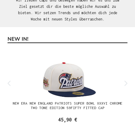
Wir lieben Caps und deswegen haben wir es uns zum
Ziel gesetzt dir die beste mögliche Auswahl zu
bieten. Wir setzen Trends und möchten dich jede
Woche mit neuen Styles überraschen.
NEW IN!
Produktgalerie überspringen
NEW ERA NEW ENGLAND PATRIOTS SUPER BOWL XXXVI CHROME
TWO TONE EDITION 59FIFTY FITTED CAP
45,90 €