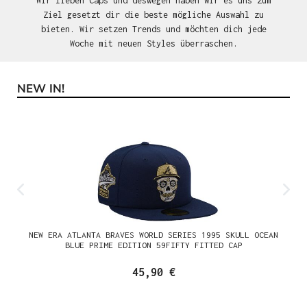
Wir lieben Caps und deswegen haben wir es uns zum
Ziel gesetzt dir die beste mögliche Auswahl zu
bieten. Wir setzen Trends und möchten dich jede
Woche mit neuen Styles überraschen.
NEW IN!
Produktgalerie überspringen
NEW ERA ATLANTA BRAVES WORLD SERIES 1995 SKULL OCEAN
BLUE PRIME EDITION 59FIFTY FITTED CAP
45,90 €