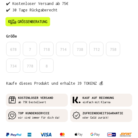
✔️ Kostenloser Versand ab 75€
✔️ 30 Tage Rückgaberecht
auswählen
Größe
678
7
718
714
738
712
758
734
778
8
Kaufe dieses Produkt und erhalte 39 TOKENZ 💰
KOSTENLOSER VERSAND
KAUF AUF RECHNUNG
ab 75€ Bestellwert
einfach mit Klarna
TOP KUNDENSERVICE
ZUFRIENDEHEITSGARANTIE
wir sind immer für dich da!
oder Geld zurück!