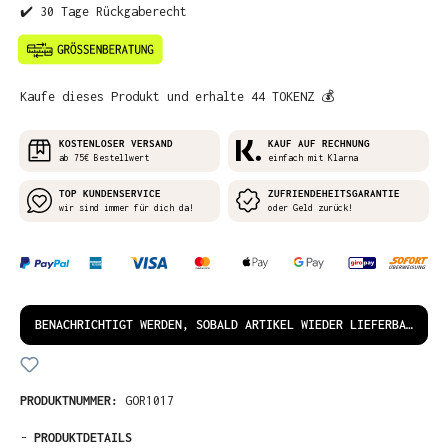
✔️ 30 Tage Rückgaberecht
Kaufe dieses Produkt und erhalte 44 TOKENZ 💰
KOSTENLOSER VERSAND
KAUF AUF RECHNUNG
ab 75€ Bestellwert
einfach mit Klarna
TOP KUNDENSERVICE
ZUFRIENDEHEITSGARANTIE
wir sind immer für dich da!
oder Geld zurück!
BENACHRICHTIGT WERDEN, SOBALD ARTIKEL WIEDER LIEFERBAR IST!
PRODUKTNUMMER:
GOR1017
-
PRODUKTDETAILS