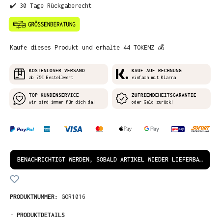
✔️ 30 Tage Rückgaberecht
Kaufe dieses Produkt und erhalte 44 TOKENZ 💰
KOSTENLOSER VERSAND
KAUF AUF RECHNUNG
ab 75€ Bestellwert
einfach mit Klarna
TOP KUNDENSERVICE
ZUFRIENDEHEITSGARANTIE
wir sind immer für dich da!
oder Geld zurück!
BENACHRICHTIGT WERDEN, SOBALD ARTIKEL WIEDER LIEFERBAR IST!
PRODUKTNUMMER:
GOR1016
-
PRODUKTDETAILS