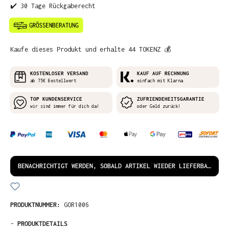
✔️ 30 Tage Rückgaberecht
Kaufe dieses Produkt und erhalte 44 TOKENZ 💰
KOSTENLOSER VERSAND
KAUF AUF RECHNUNG
ab 75€ Bestellwert
einfach mit Klarna
TOP KUNDENSERVICE
ZUFRIENDEHEITSGARANTIE
wir sind immer für dich da!
oder Geld zurück!
BENACHRICHTIGT WERDEN, SOBALD ARTIKEL WIEDER LIEFERBAR IST!
PRODUKTNUMMER:
GOR1006
-
PRODUKTDETAILS