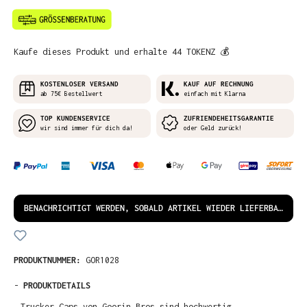
Kaufe dieses Produkt und erhalte 44 TOKENZ 💰
KOSTENLOSER VERSAND
KAUF AUF RECHNUNG
ab 75€ Bestellwert
einfach mit Klarna
TOP KUNDENSERVICE
ZUFRIENDEHEITSGARANTIE
wir sind immer für dich da!
oder Geld zurück!
BENACHRICHTIGT WERDEN, SOBALD ARTIKEL WIEDER LIEFERBAR IST!
PRODUKTNUMMER:
GOR1028
-
PRODUKTDETAILS
Trucker Caps von Goorin Bros sind hochwertig