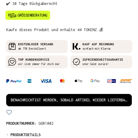
✔️ 30 Tage Rückgaberecht
Kaufe dieses Produkt und erhalte 44 TOKENZ 💰
KOSTENLOSER VERSAND
KAUF AUF RECHNUNG
ab 75€ Bestellwert
einfach mit Klarna
TOP KUNDENSERVICE
ZUFRIENDEHEITSGARANTIE
wir sind immer für dich da!
oder Geld zurück!
BENACHRICHTIGT WERDEN, SOBALD ARTIKEL WIEDER LIEFERBAR IST!
PRODUKTNUMMER:
GOR1002
-
PRODUKTDETAILS