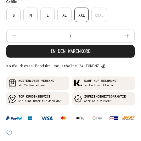
auswählen
Größe
S
M
L
XL
XXL
XXXL
Produkt Anzahl: Gib den gewünschten Wer
IN DEN WARENKORB
Kaufe dieses Produkt und erhalte 24 TOKENZ 💰
KOSTENLOSER VERSAND
KAUF AUF RECHNUNG
ab 75€ Bestellwert
einfach mit Klarna
TOP KUNDENSERVICE
ZUFRIENDEHEITSGARANTIE
wir sind immer für dich da!
oder Geld zurück!