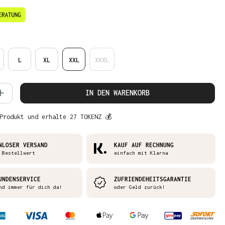
en
L
XL
XXL
XXXL
 Anzahl: Gib den gewünschten Wert ein 
IN DEN WARENKORB
Produkt und erhalte 27 TOKENZ 💰
NLOSER VERSAND
KAUF AUF RECHNUNG
 Bestellwert
einfach mit Klarna
UNDENSERVICE
ZUFRIENDEHEITSGARANTIE
nd immer für dich da!
oder Geld zurück!