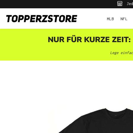
Jed
pringen
Zur Hauptnavigation springen
MLB
NFL
NUR FÜR KURZE ZEIT:
Lege einfac
Bildergalerie überspringen