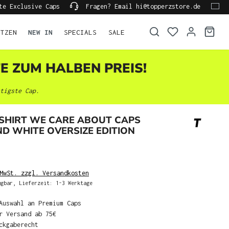
te Exclusive Caps
Fragen? Email hi@topperzstore.de
ÜTZEN
NEW IN
SPECIALS
SALE
TE ZUM HALBEN PREIS!
tigste Cap.
-SHIRT WE CARE ABOUT CAPS
D WHITE OVERSIZE EDITION
MwSt. zzgl. Versandkosten
gbar, Lieferzeit: 1-3 Werktage
Auswahl an Premium Caps
r Versand ab 75€
ckgaberecht