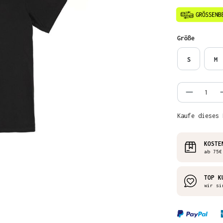
auswähl
Größe
S
M
Produkt
Kaufe dieses 
KOSTE
ab 75€
TOP K
wir si