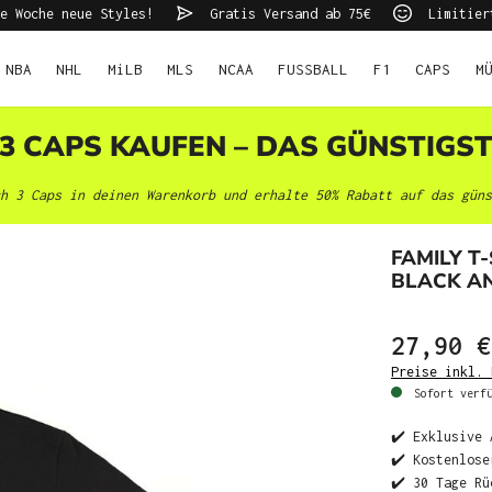
e Woche neue Styles!
Gratis Versand ab 75€
Limitier
NBA
NHL
MiLB
MLS
NCAA
FUSSBALL
F1
CAPS
M
 3 CAPS KAUFEN – DAS GÜNSTIGS
h 3 Caps in deinen Warenkorb und erhalte 50% Rabatt auf das güns
FAMILY T
BLACK AN
27,90 €
Preise inkl. 
Sofort verfü
✔️ Exklusive 
✔️ Kostenlose
✔️ 30 Tage Rü