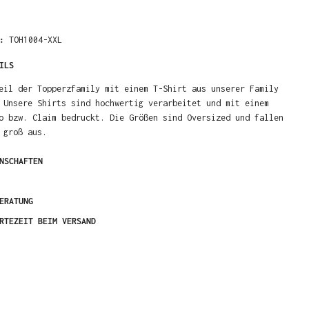
R:
TOH1004-XXL
ILS
eil der Topperzfamily mit einem T-Shirt aus unserer Family
 Unsere Shirts sind hochwertig verarbeitet und mit einem
o bzw. Claim bedruckt. Die Größen sind Oversized und fallen
 groß aus.
NSCHAFTEN
ERATUNG
RTEZEIT BEIM VERSAND