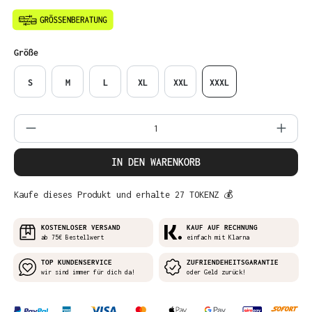
auswählen
Größe
S
M
L
XL
XXL
XXXL
Produkt Anzahl: Gib den gewünschten Wer
IN DEN WARENKORB
Kaufe dieses Produkt und erhalte 27 TOKENZ 💰
KOSTENLOSER VERSAND
KAUF AUF RECHNUNG
ab 75€ Bestellwert
einfach mit Klarna
TOP KUNDENSERVICE
ZUFRIENDEHEITSGARANTIE
wir sind immer für dich da!
oder Geld zurück!