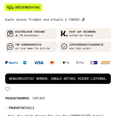
Kaufe dieses Produkt und erhalte 6 TOKENZ 💰
KOSTENLOSER VERSAND
KAUF AUF RECHNUNG
ab 75€ Bestellwert
einfach mit Klarna
TOP KUNDENSERVICE
ZUFRIENDEHEITSGARANTIE
wir sind immer für dich da!
oder Geld zurück!
BENACHRICHTIGT WERDEN, SOBALD ARTIKEL WIEDER LIEFERBAR IST!
PRODUKTNUMMER:
TOP1059
-
PRODUKTDETAILS
Hole dir jetzt deinen Pin aus der TOPPERZSTORE Family