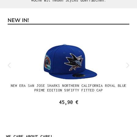
Woche mit neuen Styles überraschen.
NEW IN!
Produktgalerie überspringen
NEW ERA SAN JOSE SHARKS NORTHERN CALIFORNIA ROYAL BLUE
PRIME EDITION 59FIFTY FITTED CAP
45,90 €
Produktgalerie überspringen
WE CARE ABOUT CAPS!