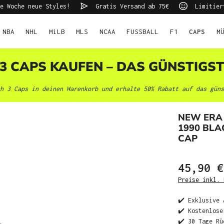
e Woche neue Styles!
Gratis Versand ab 75€
Limitier
NBA
NHL
MiLB
MLS
NCAA
FUSSBALL
F1
CAPS
M
 3 CAPS KAUFEN – DAS GÜNSTIGS
h 3 Caps in deinen Warenkorb und erhalte 50% Rabatt auf das güns
NEW ERA
1990 BLA
CAP
45,90 €
Preise inkl. 
✔️ Exklusive 
✔️ Kostenlose
✔️ 30 Tage Rü