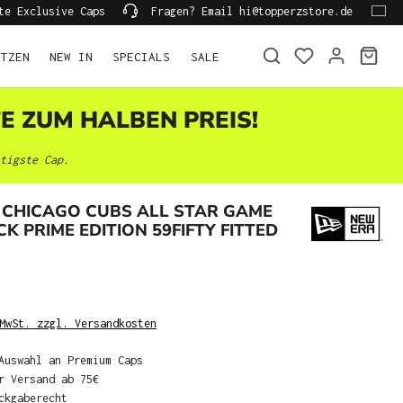
te Exclusive Caps
Fragen? Email hi@topperzstore.de
ÜTZEN
NEW IN
SPECIALS
SALE
TE ZUM HALBEN PREIS!
tigste Cap.
 CHICAGO CUBS ALL STAR GAME
CK PRIME EDITION 59FIFTY FITTED
MwSt. zzgl. Versandkosten
Auswahl an Premium Caps
r Versand ab 75€
ckgaberecht