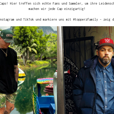
Caps! Hier treffen sich echte Fans und Sammler, um ihre Leidensc
machen wir jede Cap einzigartig!
nstagram und TikTok und markiere uns mit #topperzfamily – zeig d