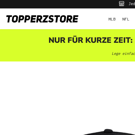
Jed
pringen
Zur Hauptnavigation springen
MLB
NFL
NUR FÜR KURZE ZEIT:
Lege einfac
Bildergalerie überspringen