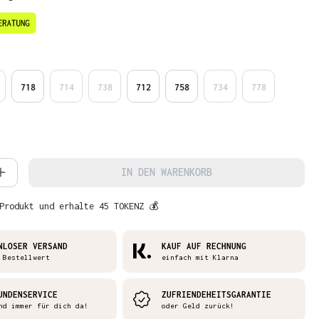
en
718
714
738
712
758
734
778
 Anzahl: Gib den gewünschten Wert ein 
IN DEN WARENKORB
Produkt und erhalte 45 TOKENZ 💰
NLOSER VERSAND
KAUF AUF RECHNUNG
 Bestellwert
einfach mit Klarna
UNDENSERVICE
ZUFRIENDEHEITSGARANTIE
nd immer für dich da!
oder Geld zurück!