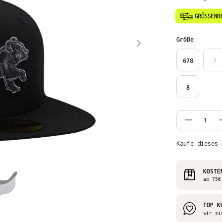
auswähl
Größe
678
7
8
Produkt
Kaufe dieses 
KOSTE
ab 75€
TOP K
wir si